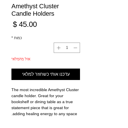
Amethyst Cluster
Candle Holders
מחיר
כמות
*
אזל מהמלאי
עדכנו אותי כשחוזר למלאי
The most incredible Amethyst Cluster
candle holder. Great for your
bookshelf or dining table as a true
statement piece that is great for
adding healing energy to any space.
Amethyst healing properties: