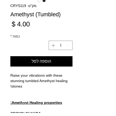
מק"ט: CRYS119
Amethyst (Tumbled)
מחיר
כמות
*
הוספה לסל
Raise your vibrations with these
stunning tumbled Amethyst healing
stones!
Amethyst Healing properties:
CROWN CHAKRA