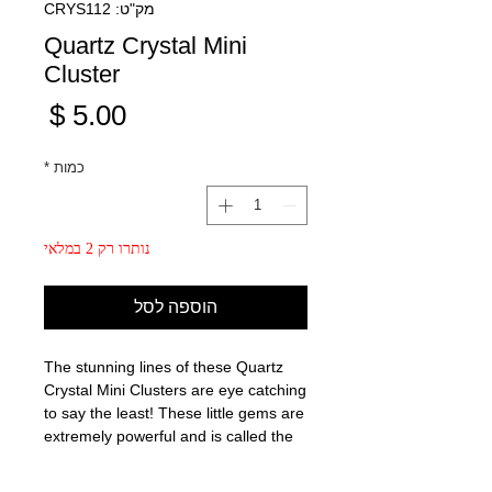
מק"ט: CRYS112
Quartz Crystal Mini
Cluster
מחיר
כמות
*
נותרו רק 2 במלאי
הוספה לסל
The stunning lines of these Quartz
Crystal Mini Clusters are eye catching
to say the least! These little gems are
extremely powerful and is called the
"Master Healer"!