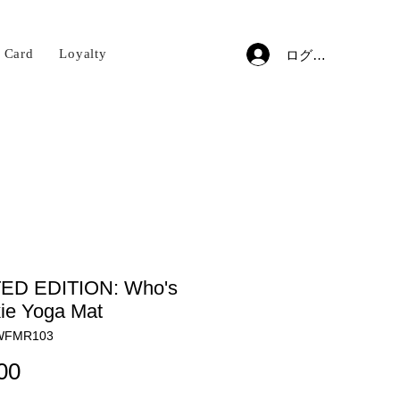
t Card
Loyalty
ログイン
TED EDITION: Who's
ie Yoga Mat
WFMR103
価
00
格