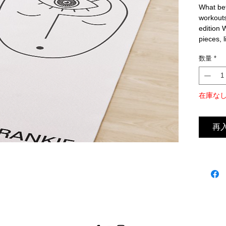
What bet
workouts
edition 
pieces, l
数量
*
在庫な
再