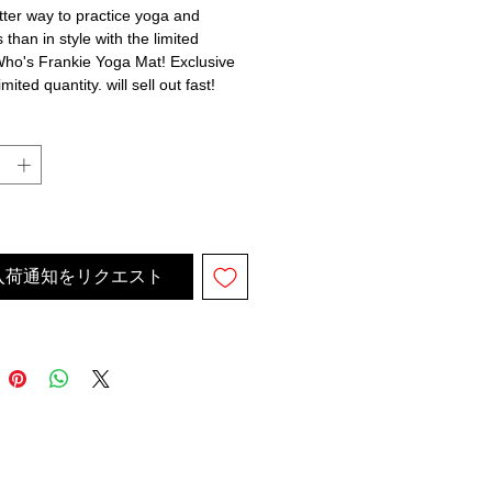
ter way to practice yoga and
 than in style with the limited
Who's Frankie Yoga Mat! Exclusive
imited quantity. will sell out fast!
し
入荷通知をリクエスト