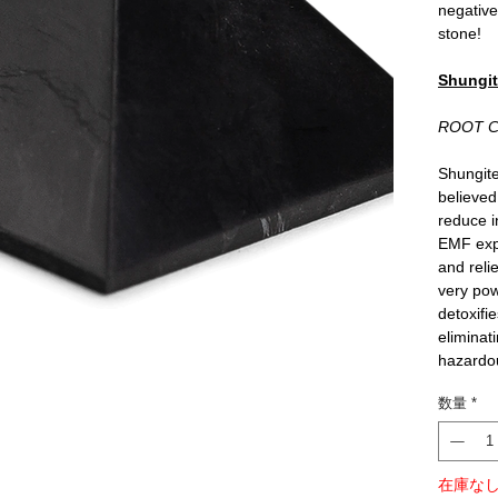
negative
stone!
Shungit
ROOT 
Shungite
believed 
reduce i
EMF expo
and reli
very pow
detoxifi
eliminat
hazardo
数量
*
在庫な