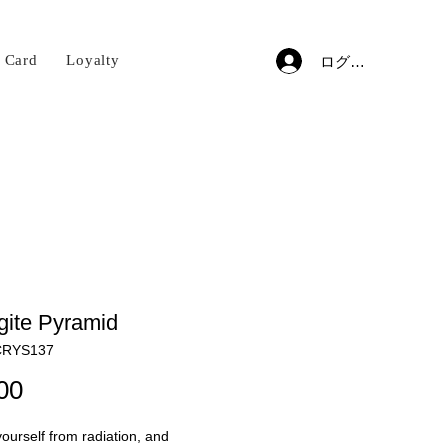
t Card
Loyalty
ログイン
ite Pyramid
RYS137
価
00
格
yourself from radiation, and